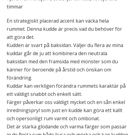
timmar
En strategiskt placerad accent kan väcka hela
rummet. Denna kudde är precis vad du behöver för
att göra det.
Kudden är svart på baksidan. Väljer du flera av mina
kuddar går de ju att kombinera den neutrala
baksidan med den framsida med mönster som du
känner för beroende på årstid och önskan om
förändring.
Kuddar kan verkligen förändra rummets karaktär på
ett väldigt snabbt och enkelt sätt.
Färger påverkar oss väldigt mycket och en sån enkel
inredningspryl som just en kudde kan göra ett kallt
och opersonligt rum varmt och ombonat.
Det är starka glödande och varma färger som passar
in de flesta rum både ljusa och mörka och kan kudden