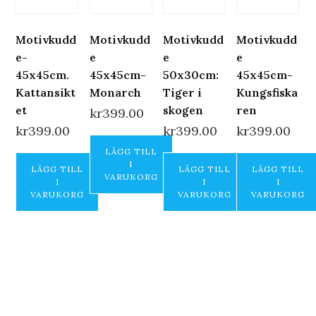
Motivkudd
Motivkudd
Motivkudd
Motivkudd
e-
e
e
e
45x45cm.
45x45cm-
50x30cm:
45x45cm-
Kattansikt
Monarch
Tiger i
Kungsfiska
et
skogen
ren
kr
399.00
kr
399.00
kr
399.00
kr
399.00
LÄGG TILL
I
LÄGG TILL
LÄGG TILL
LÄGG TILL
VARUKORG
I
I
I
VARUKORG
VARUKORG
VARUKORG