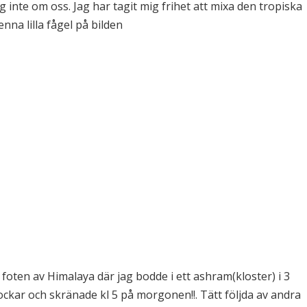
inte om oss. Jag har tagit mig frihet att mixa den tropiska
nna lilla fågel på bilden
 foten av Himalaya där jag bodde i ett ashram(kloster) i 3
lockar och skränade kl 5 på morgonen!!. Tätt följda av andra