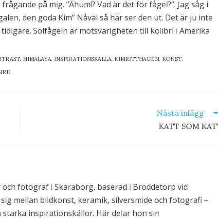
e frågande på mig. ”Ähum!? Vad är det för fågel?”. Jag såg i
len, den goda Kim” Nåväl så här ser den ut. Det är ju inte
tidigare. Solfågeln är motsvarigheten till kolibri i Amerika
,
,
,
,
,
RTRAST
HIMALAYA
INSPIRATIONSKÄLLA
KIMRITTHAGEN
KONST
IRD
Nästa inlägg
KATT SOM KAT
och fotograf i Skaraborg, baserad i Broddetorp vid
ig mellan bildkonst, keramik, silversmide och fotografi –
starka inspirationskällor. Här delar hon sin