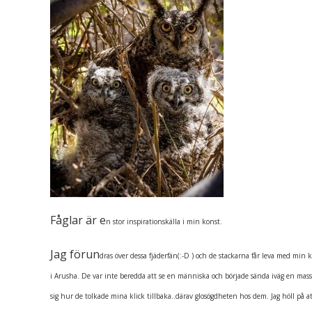
Fåglar är e
n stor inspirationskälla i min konst.
Jag förun
d
ras
öv
er
dessa fjäderfän(:-D ) och de stackarna får leva med min
i Arusha. De var inte beredda att se en människa och började sända iväg en mas
sig hur de tolkade mina klick tillbaka..därav glosögdheten hos dem. Jag höll på at