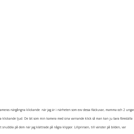
 kameras närgångna klickande när jag är i närheten
som exv dessa fläckuvar, mamma och 2 ungar
sa klickande ljud. De lät som min kamera med sina varnande klick så man kan ju bara föreställa
t snubbla på dem när jag klättrade på några klippor. Lillprinsen, till vänster på bilden, var