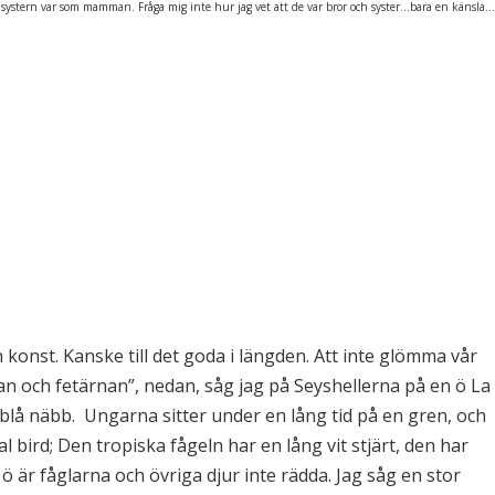
systern var som mamman. Fråga mig inte hur jag vet att de var bror och syster…bara en känsla…
n konst. Kanske till det goda i längden. Att inte glömma vår
kan och fetärnan”, nedan, såg jag på Seyshellerna på en ö La
arblå näbb. Ungarna sitter under en lång tid på en gren, och
al bird; Den tropiska fågeln har en lång vit stjärt, den har
ö är fåglarna och övriga djur inte rädda. Jag såg en stor