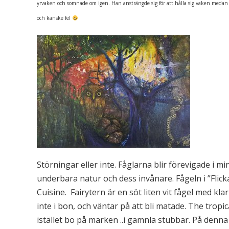
yrvaken och somnade om igen. Han ansträngde sig för att hålla sig vaken medan 
oc
h kanske fel
Störningar eller inte. Fåglarna blir förevigade i mi
underbara natur och dess invånare. Fågeln i ”Flic
Cuisine. Fairytern är en söt liten vit fågel med kl
inte i bon, och väntar på att bli matade. The tropic
istället bo på marken ..i gamnla stubbar. På denna 