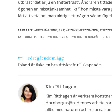
utbrast ”det är ju en fnittertrast”. Åhöraren tittad
ögonen en misstänksamhet likt ” hon måste vara ga
lätt att veta om man aldrig sett någon sådan fågel 
ETIKETTER
:
,
,
,
AKRYLMÅLNING
ART
ARTBYKIMRITTHAGEN
FNITTE
,
,
,
,
LAUGHINGTRUSH
SEYSHELLERNA
SEYSHELLES
SOLFÅGEL
SUNB
Föregående inlägg
Ibland är ilska en bra drivkraft till skapande
Kim Ritthagen
Kim Ritthagen är verksam konstnär 
Hornborgasjön. Hennes arbete rör s
alltid med naturen och resorna som 