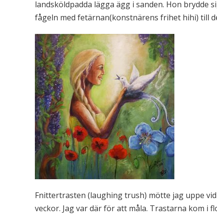
landsköldpadda lägga ägg i sanden. Hon brydde sig 
fågeln med fetärnan(konstnärens frihet hihi) till de
Fnittertrasten (laughing trush) mötte jag uppe vid
veckor. Jag var där för att måla. Trastarna kom i f